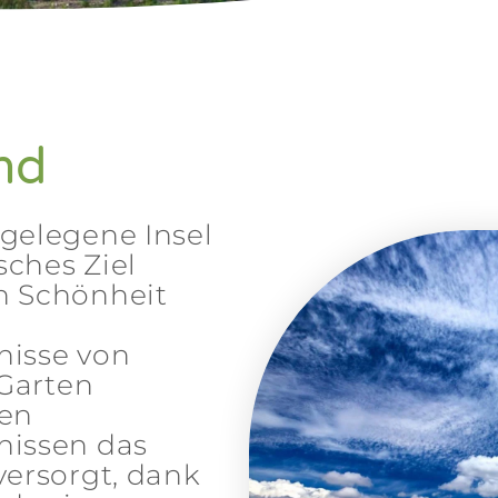
nd
 gelegene Insel
sches Ziel
n Schönheit
nisse von
«Garten
nen
nissen das
versorgt, dank