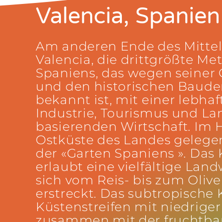
Valencia, Spanien
Am anderen Ende des Mittel
Valencia, die drittgrößte Me
Spaniens, das wegen seiner
und den historischen Baud
bekannt ist, mit einer lebhaf
Industrie, Tourismus und La
basierenden Wirtschaft. Im 
Ostküste des Landes gelegen
der «Garten Spaniens ». Das 
erlaubt eine vielfältige Land
sich vom Reis- bis zum Oli
erstreckt. Das subtropische
Küstenstreifen mit niedrige
zusammen mit der fruchtba