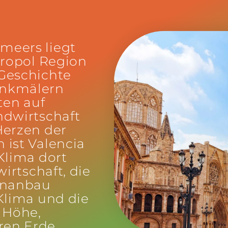
meers liegt
tropol Region
 Geschichte
enkmälern
ten auf
ndwirtschaft
Herzen der
 ist Valencia
Klima dort
wirtschaft, die
venanbau
 Klima und die
r Höhe,
ren Erde