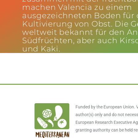
machen Valencia zu einem
ausgezeichneten Boden für 
Kultivierung von Obst. Die G
weltweit bekannt für den A
Südfrüchten, aber auch Kirs
und Kaki.
Funded by the European Union. V
author(s) only and do not necessa
European Research Executive Age
granting authority can be held r