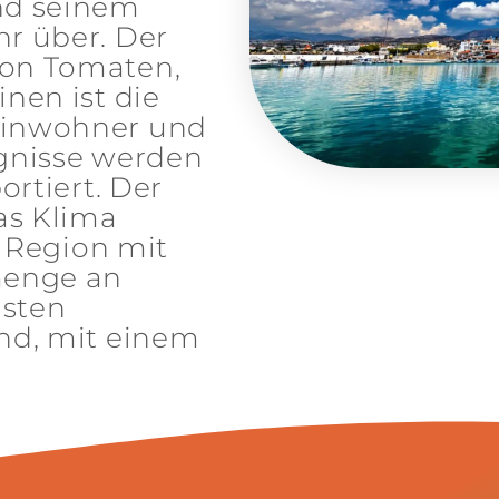
nd seinem
r über. Der
on Tomaten,
nen ist die
Einwohner und
gnisse werden
ortiert. Der
as Klima
e Region mit
menge an
sten
nd, mit einem