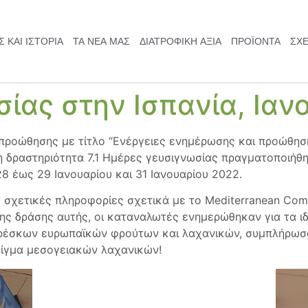
 ΚΑΙ ΙΣΤΟΡΊΑ
ΤΑ ΝΈΑ ΜΑΣ
ΔΙΑΤΡΟΦΙΚΉ ΑΞΙΆ
ΠΡΟΪΟΝΤΑ
ΣΧΕ
ίας στην Ισπανία, Ιαν
προώθησης με τίτλο “Ενέργειες ενημέρωσης και προώθη
ραστηριότητα 7.1 Ημέρες γευσιγνωσίας πραγματοποιήθηκ
 έως 29 Ιανουαρίου και 31 Ιανουαρίου 2022.
ς σχετικές πληροφορίες σχετικά με το Mediterranean C
της δράσης αυτής, οι καταναλωτές ενημερώθηκαν για τα ιδ
φρέσκων ευρωπαϊκών φρούτων και λαχανικών, συμπλήρωσα
είγμα μεσογειακών λαχανικών!