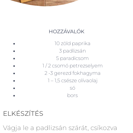
HOZZÁVALÓK
10 zöld paprika
3 padlizsán
5 paradicsom
1 / 2 csomó petrezselyem
2 -3 gerezd fokhagyma
1 – 1,5 csésze olívaolaj
só
bors
ELKÉSZÍTÉS
Vágja le a padlizsán szárát, csíkozva