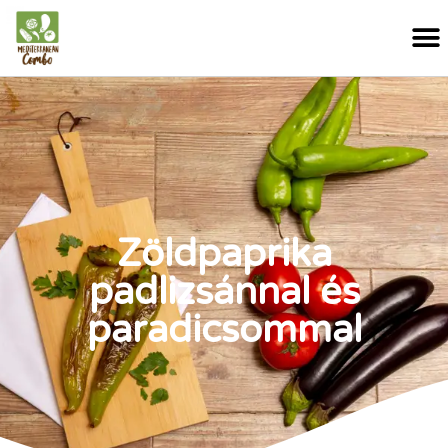
Zöldpaprika
padlizsánnal és
paradicsommal