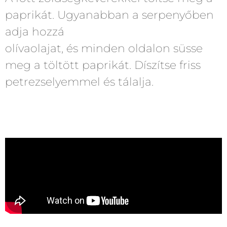
paprikát. Ugyanabban a serpenyőben
adja hozzá
olívaolajat, és minden oldalon süsse
meg a töltött paprikát. Díszítse friss
petrezselyemmel és tálalja.