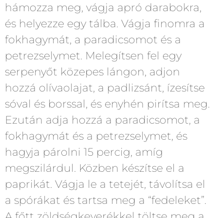
hámozza meg, vágja apró darabokra,
és helyezze egy tálba. Vágja finomra a
fokhagymát, a paradicsomot és a
petrezselymet. Melegítsen fel egy
serpenyőt közepes lángon, adjon
hozzá olívaolajat, a padlizsánt, ízesítse
sóval és borssal, és enyhén pirítsa meg.
Ezután adja hozzá a paradicsomot, a
fokhagymát és a petrezselymet, és
hagyja párolni 15 percig, amíg
megszilárdul. Közben készítse el a
paprikát. Vágja le a tetejét, távolítsa el
a spórákat és tartsa meg a “fedeleket”.
A főtt zöldségkeverékkel töltse meg a