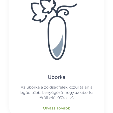
Uborka
Az uborka a zöldségfélék közül talán a
legüdítőbb. Lenyűgöző, hogy az uborka
körülbelül 95%-a víz.
Olvass Tovább