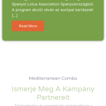
Spanyol Lotus Association Spanyolországból.
A program akciói révén az európai kertészeti
[…]
Read More
Mediterranean Combo
Ismerje Meg A Kampány
Partnereit
„Tájékoztatási és promóciós intézkedések a