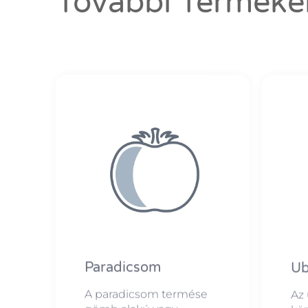
További Terméke
Paradicsom
Ub
A paradicsom termése
Az 