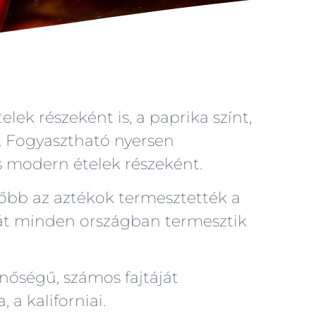
elek részeként is, a paprika színt,
. Fogyasztható nyersen
s modern ételek részeként.
sőbb az aztékok termesztették a
kát minden országban termesztik
nőségű, számos fajtáját
 a kaliforniai.