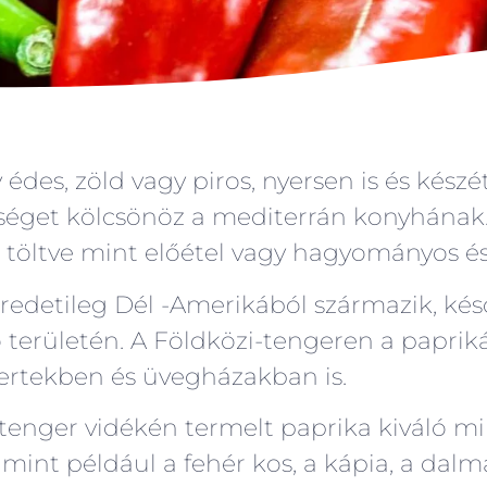
édes, zöld vagy piros, nyersen is és készét
őséget kölcsönöz a mediterrán konyhának
, töltve mint előétel vagy hagyományos é
redetileg Dél -Amerikából származik, ké
 területén. A Földközi-tengeren a papri
ertekben és üvegházakban is.
tenger vidékén termelt paprika kiváló mi
mint például a fehér kos, a kápia, a dalma,