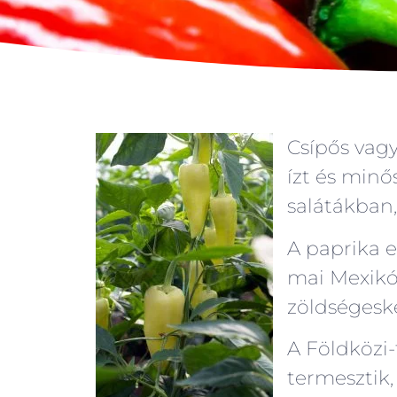
Csípős vagy 
ízt és min
salátákban
A paprika e
mai Mexikó
zöldségesk
A Földközi-
termesztik, 