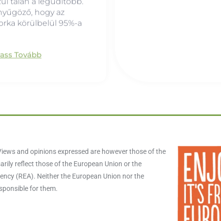
ül talán a legüdítőbb.
nyűgöző, hogy az
rka körülbelül 95%-a
vass Tovább
iews and opinions expressed are however those of the
rily reflect those of the European Union or the
ncy (REA). Neither the European Union nor the
esponsible for them.