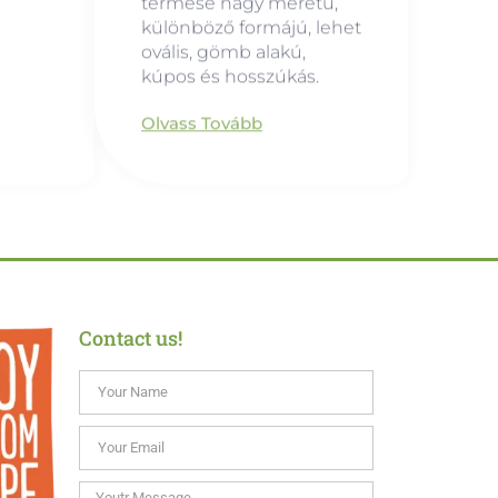
termése nagy méretű,
különböző formájú, lehet
ovális, gömb alakú,
kúpos és hosszúkás.
Olvass Tovább
Contact us!