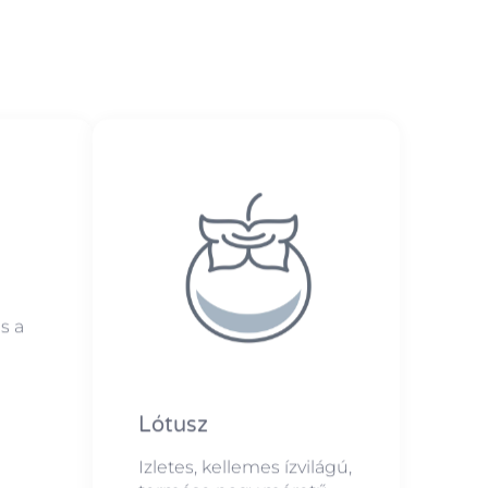
s a
Lótusz
Izletes, kellemes ízvilágú,