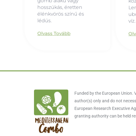
gömb alakú vagy
köz
hosszúkás, éretten
Le
élénkvörös színű és
ubo
lédús.
víz.
Olvass Tovább
Ol
Funded by the European Union. V
author(s) only and do not necessa
European Research Executive Age
granting authority can be held r