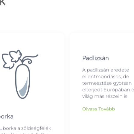
k
Padlizsán
A padlizsán eredete
ellentmondásos, de
termesztése gyorsan
elterjedt Európában é
világ más részein is.
Olvass Tovább
orka
uborka a zöldségfélék