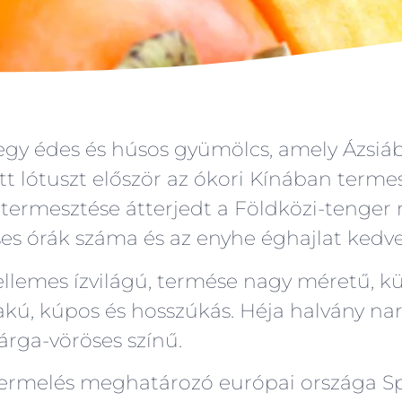
 egy édes és húsos gyümölcs, amely Ázsiáb
tt lótuszt először az ókori Kínában term
, termesztése átterjedt a Földközi-tenger
es órák száma és az enyhe éghajlat kedve
kellemes ízvilágú, termése nagy méretű, kü
kú, kúpos és hosszúkás. Héja halvány nar
árga-vöröses színű.
termelés meghatározó európai országa S