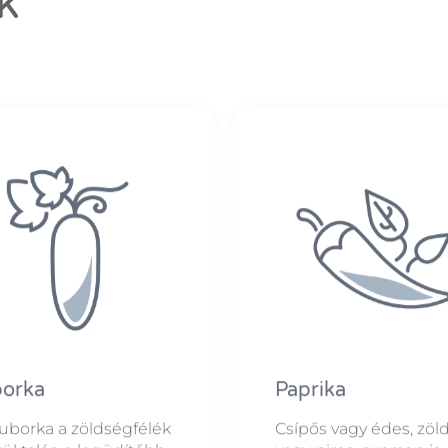
k
orka
Paprika
uborka a zöldségfélék
Csípős vagy édes, zöl