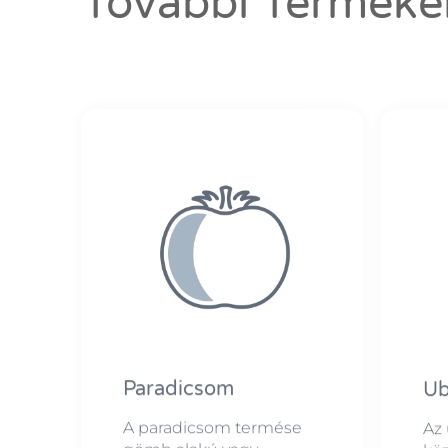
További Terméke
Paradicsom
Ub
A paradicsom termése
Az 