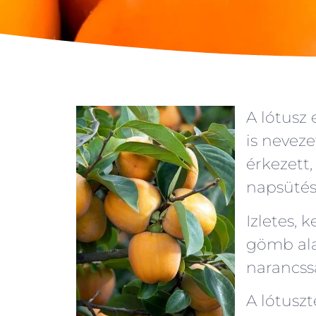
A lótusz
is neveze
érkezett
napsütés
Izletes, 
gömb ala
narancss
A lótusz