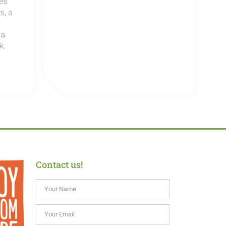
és
s, a
 a
k.
Contact us!