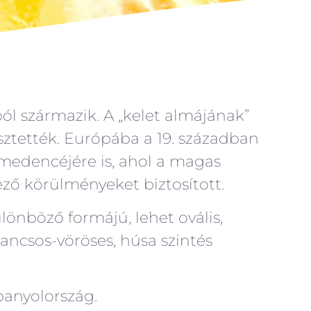
ól származik. A „kelet almájának”
esztették. Európába a 19. században
 medencéjére is, ahol a magas
ző körülményeket biztosított.
lönböző formájú, lehet ovális,
ancsos-vöröses, húsa szintés
panyolország.