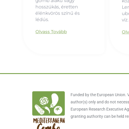
gömb alakú vagy
köz
hosszúkás, éretten
Le
élénkvörös színű és
ubo
lédús.
víz.
Olvass Tovább
Ol
Funded by the European Union. V
author(s) only and do not necessa
European Research Executive Age
granting authority can be held r