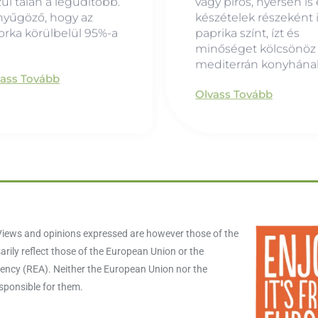
ül talán a legüdítőbb.
vagy piros, nyersen is 
nyűgöző, hogy az
készételek részeként i
rka körülbelül 95%-a
paprika színt, ízt és
minőséget kölcsönöz
mediterrán konyhána
vass Tovább
Olvass Tovább
iews and opinions expressed are however those of the
rily reflect those of the European Union or the
ncy (REA). Neither the European Union nor the
esponsible for them.