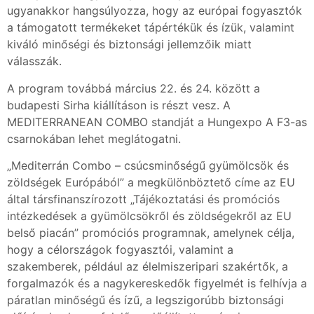
ugyanakkor hangsúlyozza, hogy az európai fogyasztók
a támogatott termékeket tápértékük és ízük, valamint
kiváló minőségi és biztonsági jellemzőik miatt
válasszák.
A program továbbá március 22. és 24. között a
budapesti Sirha kiállításon is részt vesz. A
MEDITERRANEAN COMBO standját a Hungexpo A F3-as
csarnokában lehet meglátogatni.
„Mediterrán Combo – csúcsminőségű gyümölcsök és
zöldségek Európából” a megkülönböztető címe az EU
által társfinanszírozott „Tájékoztatási és promóciós
intézkedések a gyümölcsökről és zöldségekről az EU
belső piacán” promóciós programnak, amelynek célja,
hogy a célországok fogyasztói, valamint a
szakemberek, például az élelmiszeripari szakértők, a
forgalmazók és a nagykereskedők figyelmét is felhívja a
páratlan minőségű és ízű, a legszigorúbb biztonsági